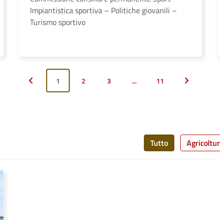
Impiantistica sportiva – Politiche giovanili –
Turismo sportivo
1
2
3
...
11
Pagina precedente
Pagina suc
Tutto
Agricoltu