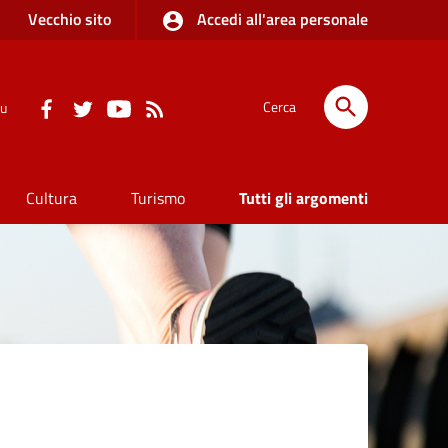
Vecchio sito
Accedi all'area personale
Cerca
su
Cultura
Turismo
Tutti gli argomenti