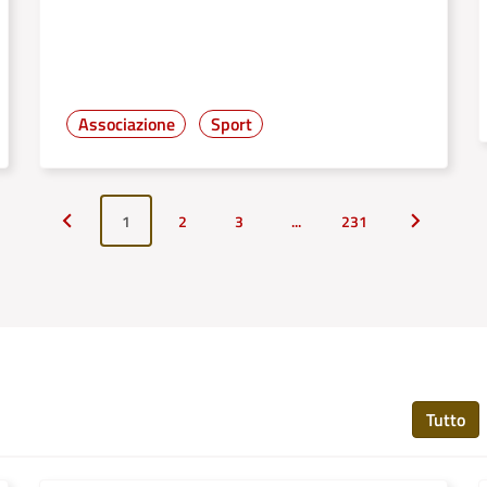
Associazione
Sport
1
2
3
...
231
Pagina precedente
Pagina suc
Tutto