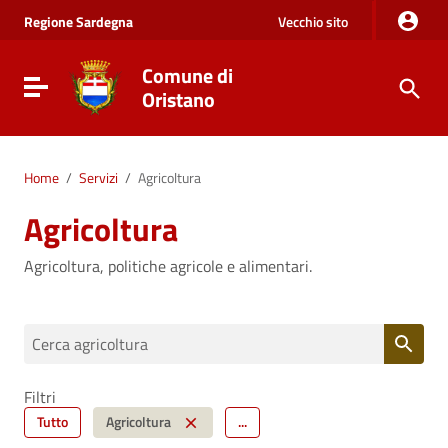
Vai al Contenuto
Regione
Sardegna
Vecchio sito
Vai alla navigazione del sito
Vai al Footer
Comune di
Visualizza/nascondi menu di navigazione
Oristano
Home
/
Servizi
/
Agricoltura
Agricoltura
Agricoltura, politiche agricole e alimentari.
Cerca agricoltura
Filtri
Tutto
Agricoltura
...