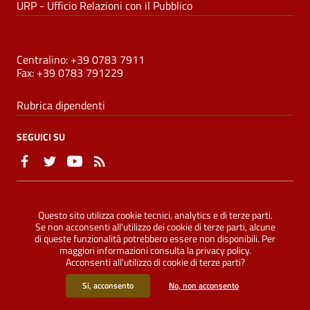
URP - Ufficio Relazioni con il Pubblico
NUMERI UTILI
Centralino: +39 0783 7911
Fax: +39 0783 791229
Rubrica dipendenti
SEGUICI SU
Sezione Link Utili
Privacy
|
Note legali
|
Accessibilità
|
Dichiarazione di
Questo sito utilizza cookie tecnici, analytics e di terze parti.
accessibilità
|
Credits
|
Mappa del sito
|
ConsulMedia
Se non acconsenti all'utilizzo dei cookie di terze parti, alcune
di queste funzionalità potrebbero essere non disponibili. Per
maggiori informazioni consulta la
privacy policy
.
Acconsenti all'utilizzo di cookie di terze parti?
©
2026 Comune di Oristano - Tutti i diritti riservati
Si, acconsento
No, non acconsento