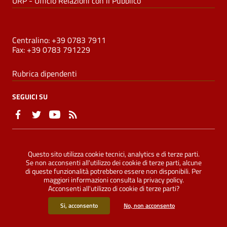
URP - Ufficio Relazioni con il Pubblico
NUMERI UTILI
Centralino: +39 0783 7911
Fax: +39 0783 791229
Rubrica dipendenti
SEGUICI SU
Sezione Link Utili
Privacy
|
Note legali
|
Accessibilità
|
Dichiarazione di
Questo sito utilizza cookie tecnici, analytics e di terze parti.
accessibilità
|
Credits
|
Mappa del sito
|
ConsulMedia
Se non acconsenti all'utilizzo dei cookie di terze parti, alcune
di queste funzionalità potrebbero essere non disponibili. Per
maggiori informazioni consulta la
privacy policy
.
Acconsenti all'utilizzo di cookie di terze parti?
©
2026 Comune di Oristano - Tutti i diritti riservati
Si, acconsento
No, non acconsento