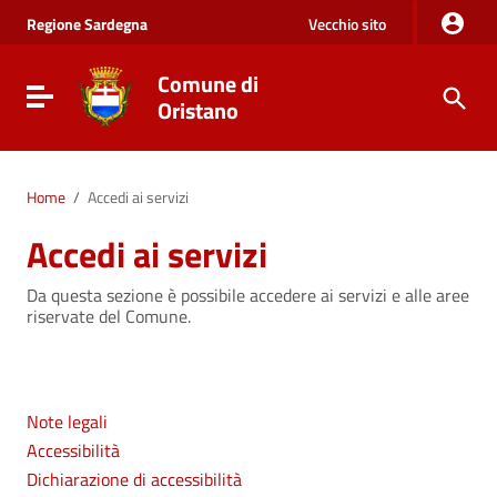
Vai al Contenuto
Regione
Sardegna
Vecchio sito
Vai alla navigazione del sito
Vai al Footer
Comune di
Visualizza/nascondi menu di navigazione
Oristano
Home
/
Accedi ai servizi
Accedi ai servizi
Da questa sezione è possibile accedere ai servizi e alle aree
riservate del Comune.
Note legali
Accessibilità
Dichiarazione di accessibilità