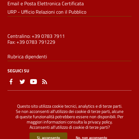
Email e Posta Elettronica Certificata
URP - Ufficio Relazioni con il Pubblico
NUMERI UTILI
Centralino: +39 0783 7911
Fax: +39 0783 791229
Rubrica dipendenti
SEGUICI SU
Sezione Link Utili
Privacy
|
Note legali
|
Accessibilità
|
Dichiarazione di
Questo sito utilizza cookie tecnici, analytics e di terze parti.
accessibilità
|
Credits
|
Mappa del sito
|
ConsulMedia
Se non acconsenti all'utilizzo dei cookie di terze parti, alcune
di queste funzionalità potrebbero essere non disponibili. Per
maggiori informazioni consulta la
privacy policy
.
Acconsenti all'utilizzo di cookie di terze parti?
©
2026 Comune di Oristano - Tutti i diritti riservati
Si, acconsento
No, non acconsento