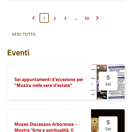
1
2
3
...
10
Pagina precedente
Pagina successiva
VEDI TUTTO
Eventi
5
Sei appuntamenti d'eccezione per
Set
"Musica nelle sere d’estate"
5
Museo Diocesano Arborense -
Set
Mostra “Arte e spiritualità. Il