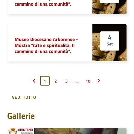
cammino di una comunità”.
4
Museo Diocesano Arborense -
Set
Mostra “Arte e spiritualità. Il
cammino di una comunità”.
1
2
3
...
10
Pagina precedente
Pagina successiva
VEDI TUTTO
Gallerie