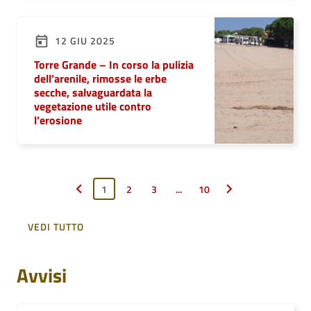
12 GIU 2025
Torre Grande – In corso la pulizia
dell’arenile, rimosse le erbe
secche, salvaguardata la
vegetazione utile contro
l’erosione
1
2
3
...
10
Pagina precedente
Pagina successiva
VEDI TUTTO
Avvisi