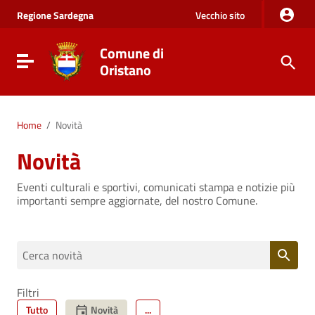
Vai al Contenuto
Regione
Sardegna
Vecchio sito
Vai alla navigazione del sito
Vai al Footer
Comune di
Visualizza/nascondi menu di navigazione
Oristano
Home
/
Novità
Novità
Eventi culturali e sportivi, comunicati stampa e notizie più
importanti sempre aggiornate, del nostro Comune.
Cerca novità
Filtri
Novità
Tutto
...