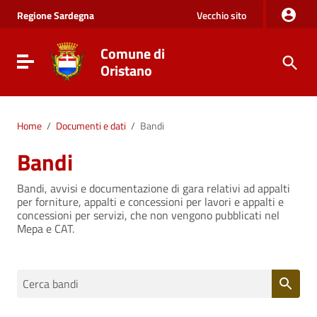
Vai al Contenuto
Regione
Sardegna
Vecchio sito
Vai alla navigazione del sito
Vai al Footer
Comune di
Visualizza/nascondi menu di navigazione
Oristano
Home
/
Documenti e dati
/
Bandi
Bandi
Bandi, avvisi e documentazione di gara relativi ad appalti
per forniture, appalti e concessioni per lavori e appalti e
concessioni per servizi, che non vengono pubblicati nel
Mepa e CAT.
Cerca bandi