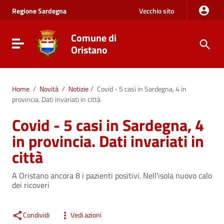
Vai al Contenuto
Regione
Sardegna
Vecchio sito
Vai alla navigazione del sito
Vai al Footer
Comune di
Visualizza/nascondi menu di navigazione
Oristano
Home
/
Novità
/
Notizie
/
Covid - 5 casi in Sardegna, 4 in
provincia. Dati invariati in città
Covid - 5 casi in Sardegna, 4
in provincia. Dati invariati in
città
A Oristano ancora 8 i pazienti positivi. Nell'isola nuovo calo
dei ricoveri
Condividi
Vedi azioni